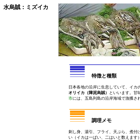
水烏賊：ミズイカ
特徴と種類
日本各地の沿岸に生息していて、イカ
オリイカ（障泥烏賊）
といいます。甘
市
には、五島列島の沿岸海域で漁獲さ
調理メモ
刺し身、湯引、フライ、天ぷら、煮付
い（イカは一ぱい、二はいと数えます