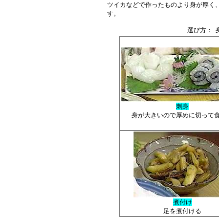
ツイカなどで作ったものより身が厚く
す。
選び方： 
刺身
身が大きいので厚めに切って
煮付け
足を煮付ける